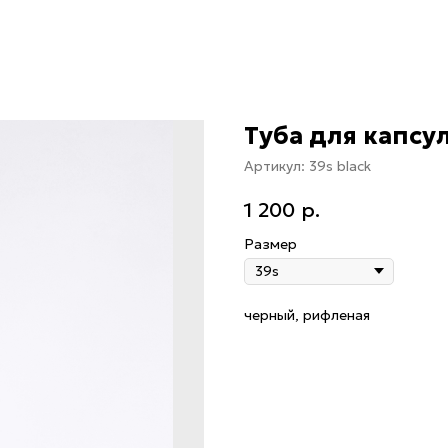
Туба для капсу
Артикул:
39s black
1 200
р.
Размер
черный, рифленая